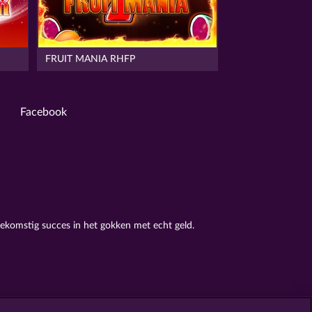
FRUIT MANIA RHFP
Facebook
oekomstig succes in het gokken met echt geld.