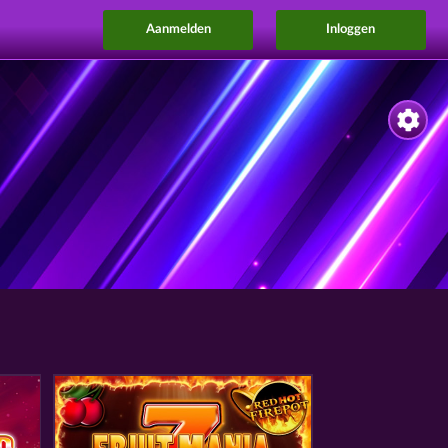
Aanmelden
Inloggen