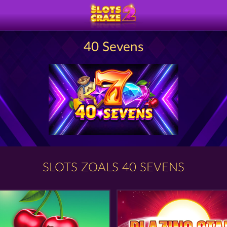
40 Sevens
SLOTS ZOALS 40 SEVENS