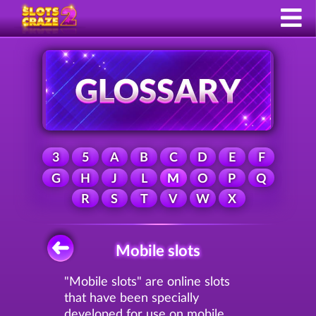
3
5
A
B
C
D
E
F
G
H
J
L
M
O
P
Q
R
S
T
V
W
X
Mobile slots
"Mobile slots" are online slots
that have been specially
developed for use on mobile