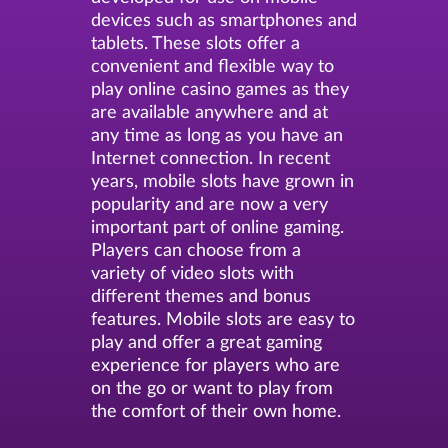
devices such as smartphones and
tablets. These slots offer a
convenient and flexible way to
play online casino games as they
are available anywhere and at
any time as long as you have an
Internet connection. In recent
years, mobile slots have grown in
popularity and are now a very
important part of online gaming.
Players can choose from a
variety of video slots with
different themes and bonus
features. Mobile slots are easy to
play and offer a great gaming
experience for players who are
on the go or want to play from
the comfort of their own home.