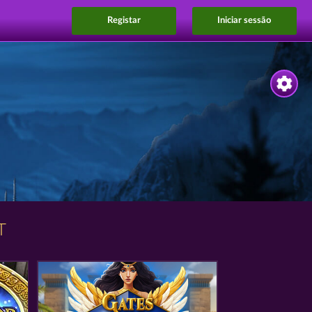
Registar
Iniciar sessão
T