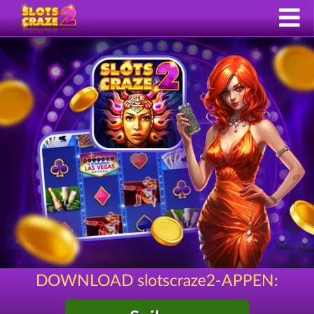
DOWNLOAD slotscraze2-APPEN: