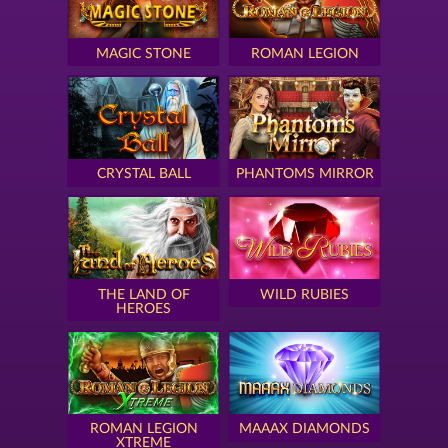
MAGIC STONE
ROMAN LEGION
CRYSTAL BALL
PHANTOMS MIRROR
THE LAND OF
WILD RUBIES
HEROES
ROMAN LEGION
MAAAX DIAMONDS
XTREME