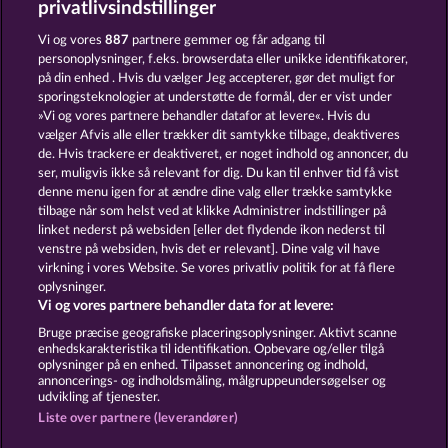
privatlivsindstillinger
KING OF THE JUNGLE
SAVANNA MOON
Vi og vores
887
partnere gemmer og får adgang til
personoplysninger, f.eks. browserdata eller unikke identifikatorer,
på din enhed . Hvis du vælger Jeg accepterer, gør det muligt for
sporingsteknologier at understøtte de formål, der er vist under
»Vi og vores partnere behandler datafor at levere«. Hvis du
vælger Afvis alle eller trækker dit samtykke tilbage, deaktiveres
de. Hvis trackere er deaktiveret, er noget indhold og annoncer, du
ser, muligvis ikke så relevant for dig. Du kan til enhver tid få vist
GOLDEN EI OF MOORHUHN
MAJESTIC KING
denne menu igen for at ændre dine valg eller trække samtykke
tilbage når som helst ved at klikke Administrer indstillinger på
linket nederst på websiden [eller det flydende ikon nederst til
Vilkår og betingelser
Datasikkerhed
venstre på websiden, hvis det er relevant]. Dine valg vil have
virkning i vores Website. Se vores privatliv politik for at få flere
oplysninger.
Kontakt
Virksomhed
FAQ
Facebook
Vi og vores partnere behandler data for at levere:
Indsend anmodning om tilbagetrækning
Bruge præcise geografiske placeringsoplysninger. Aktivt scanne
enhedskarakteristika til identifikation. Opbevare og/eller tilgå
oplysninger på en enhed. Tilpasset annoncering og indhold,
annoncerings- og indholdsmåling, målgruppeundersøgelser og
udvikling af tjenester.
Liste over partnere (leverandører)