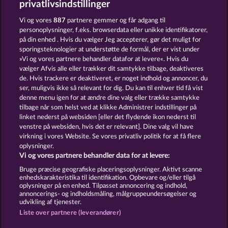
privatlivsindstillinger
JUICY JESTER
BACK TO THE FRUITS
Vi og vores
887
partnere gemmer og får adgang til
personoplysninger, f.eks. browserdata eller unikke identifikatorer,
på din enhed . Hvis du vælger Jeg accepterer, gør det muligt for
sporingsteknologier at understøtte de formål, der er vist under
»Vi og vores partnere behandler datafor at levere«. Hvis du
vælger Afvis alle eller trækker dit samtykke tilbage, deaktiveres
de. Hvis trackere er deaktiveret, er noget indhold og annoncer, du
ser, muligvis ikke så relevant for dig. Du kan til enhver tid få vist
FRUIT MANIA RHFP
TOTAL ECLIPSE
denne menu igen for at ændre dine valg eller trække samtykke
tilbage når som helst ved at klikke Administrer indstillinger på
linket nederst på websiden [eller det flydende ikon nederst til
Vilkår og betingelser
Datasikkerhed
venstre på websiden, hvis det er relevant]. Dine valg vil have
virkning i vores Website. Se vores privatliv politik for at få flere
oplysninger.
Kontakt
Virksomhed
FAQ
Facebook
Vi og vores partnere behandler data for at levere:
Indsend anmodning om tilbagetrækning
Bruge præcise geografiske placeringsoplysninger. Aktivt scanne
enhedskarakteristika til identifikation. Opbevare og/eller tilgå
oplysninger på en enhed. Tilpasset annoncering og indhold,
annoncerings- og indholdsmåling, målgruppeundersøgelser og
udvikling af tjenester.
Liste over partnere (leverandører)