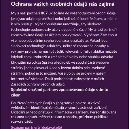
DEMI GODS V
THE GUARDIAN GOD: HEIMDALL'S HORN
Ochrana vašich osobních údajů nás zajímá
My a naši partneři
887
ukládáme do vašeho zařízení osobní údaje,
jako jsou údaje o prohlížení nebo jedinečné identifikátory, a máme
k nim přístup . Výběr Souhlasím umožňuje, aby sledovací
technologie podporovaly účely uvedené v části My a naši partneři
zpracováváme údaje za účelem poskytování . Výběrem Zamítnout
vše nebo odvoláním svého souhlasu je zakážete. Pokud jsou
GATES OF ISHTAR
DEMI GODS IV - THE GOLDEN ERA
sledovací technologie zakázány, některé zobrazené obsahy a
reklamy pro vás nemusí být tolik relevantní. Tuto nabídku můžete
kdykoli znovu zobrazit a změnit své volby nebo souhlas odvolat
kliknutím na odkaz Správa předvoleb ve spodní části webové
Podmínky
Prohlášení o ochraně údajů
stránky [nebo plovoucí ikona v levém dolním rohu webové
stránky, pokud je to možné]. Vaše volby se projeví v našem
Kontakt
Společnost
Časté dotazy
Internetová stránka. Další podrobnosti naleznete v našich
Zásadách ochrany osobních údajů.
Společně s našimi partnery zpracováváme údaje s tímto
Facebook
cílem:
Podat Žádost o Odstoupení
Používání přesných údajů o geografické poloze. Aktivní
vyhledávání identifikačních údajů v rámci vlastností zařízení.
Ukládání a/nebo přístup k informacím v zařízení. Personalizovaná
reklama a obsah, měření reklam a obsahu, průzkum publika a
rozvoj služeb.
Seznam partnerů (dodavatelů)