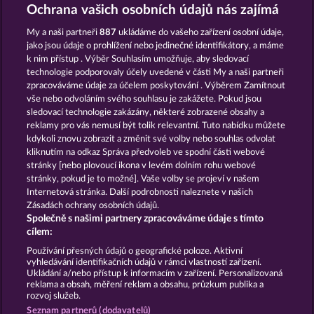
SUPER DUPER MOORHUHN
SIMPLY THE BEST
Ochrana vašich osobních údajů nás zajímá
My a naši partneři
887
ukládáme do vašeho zařízení osobní údaje,
jako jsou údaje o prohlížení nebo jedinečné identifikátory, a máme
k nim přístup . Výběr Souhlasím umožňuje, aby sledovací
technologie podporovaly účely uvedené v části My a naši partneři
zpracováváme údaje za účelem poskytování . Výběrem Zamítnout
vše nebo odvoláním svého souhlasu je zakážete. Pokud jsou
EGGCITING FRUITS - HOLD & SPIN
PIGGY KINGS
sledovací technologie zakázány, některé zobrazené obsahy a
reklamy pro vás nemusí být tolik relevantní. Tuto nabídku můžete
kdykoli znovu zobrazit a změnit své volby nebo souhlas odvolat
kliknutím na odkaz Správa předvoleb ve spodní části webové
Podmínky
Prohlášení o ochraně údajů
stránky [nebo plovoucí ikona v levém dolním rohu webové
stránky, pokud je to možné]. Vaše volby se projeví v našem
Kontakt
Společnost
Časté dotazy
Internetová stránka. Další podrobnosti naleznete v našich
Zásadách ochrany osobních údajů.
Společně s našimi partnery zpracováváme údaje s tímto
Facebook
cílem:
Podat Žádost o Odstoupení
Používání přesných údajů o geografické poloze. Aktivní
vyhledávání identifikačních údajů v rámci vlastností zařízení.
Ukládání a/nebo přístup k informacím v zařízení. Personalizovaná
reklama a obsah, měření reklam a obsahu, průzkum publika a
rozvoj služeb.
Seznam partnerů (dodavatelů)