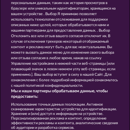
персональным данным, таким как история просмотров в
браузере или уникальным идентификаторам, хранящимся на
вашем устройстве . Выбор Я принимаю позволяет
использовать технологии отслеживания для поддержки
40 SEVENS
DEMI GODS V
описанных ниже целей, которые обрабатываются нами и
нашими партнерами для предоставления данных. . Выбор
Отклонить все или отзыв вашего согласия отключит их. В
случае отключения трекеров некоторый отображаемый
контент и реклама могут быть для вас неактуальными. Вы
можете вызвать данное меню для изменения своего выбора
POSEIDON'S RISING
MAJESTIC KING
или отзыва согласия в любое время, нажав на ссылку
Управление настройками в нижней части веб-страницы [или
плавающий значок в левом нижнем углу веб-страницы, если
применимо.]. Ваш выбор вступит в силу в нашей Сайт. Для
ознакомления с более подробной информацией ознакомьтесь
Правила
КОНФИДЕНЦИАЛЬНОСТЬ
с нашей политикой конфиденциальности.
Мы и наши партнеры обрабатываем данные, чтобы
предоставить:
О компании
Компания
ЧаВо
Использование точных данных геолокации. Активное
сканирование характеристик устройства для идентификации.
Facebook
Хранение и (или) доступ к информации на устройстве.
Персонализированная реклама и контент, определение
эффективности рекламы и контента, аналитические сведения
Отправить Запрос об Отказе
об аудитории и разработка сервисов.