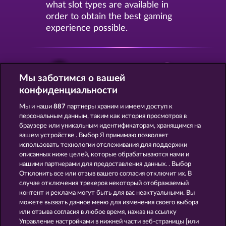
what slot types are available in
order to obtain the best gaming
experience possible.
Мы заботимся о вашей
конфиденциальности
ИГРАТЬ БЕСПЛАТНО
Мы и наши
887
партнеры храним и имеем доступ к
персональным данным, таким как история просмотров в
браузере или уникальным идентификаторам, хранящимся на
вашем устройстве . Выбор Я принимаю позволяет
использовать технологии отслеживания для поддержки
описанных ниже целей, которые обрабатываются нами и
нашими партнерами для предоставления данных. . Выбор
Отклонить все или отзыв вашего согласия отключит их. В
FROOTY TROUPE SUN SPLASH
3 GOLDEN CHERRIES
случае отключения трекеров некоторый отображаемый
контент и реклама могут быть для вас неактуальными. Вы
можете вызвать данное меню для изменения своего выбора
или отзыва согласия в любое время, нажав на ссылку
Управление настройками в нижней части веб-страницы [или