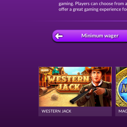
gaming. Players can choose from a 
offer a great gaming experience f
Minimum wager
WESTERN JACK
MAG