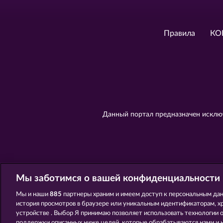
Правила
КО
Данный портал предназначен исключ
Мы заботимся о вашей конфиденциальности
Мы и наши
885
партнеры храним и имеем доступ к персональным дан
история просмотров в браузере или уникальным идентификаторам, х
устройстве . Выбор Я принимаю позволяет использовать технологии 
поддержки описанных ниже целей, которые обрабатываются нами и