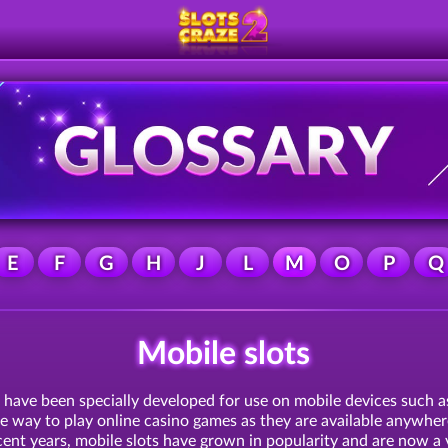
E
F
G
H
J
L
M
O
P
Q
Mobile slots
at have been specially developed for use on mobile devices such 
ble way to play online casino games as they are available anywher
cent years, mobile slots have grown in popularity and are now a 