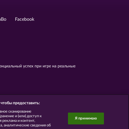
аВо
Facebook
енциальный успех при игре на реальные
 чтобы предоставить:
вное сканирование
анение и (или) доступ к
Я принимаю
 реклама и контент,
, аналитические сведения об