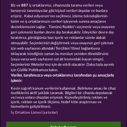
BACK TO THE FRUITS
MALLORCA WILDS
Biz ve
887
iş ortaklarımız, cihazınızda tarama verileri veya
benzersiz tanımlayıcılar gibi kişisel verileri depolar ve bunlara
erişiriz . Kabul ediyorum'nın seçilmesi, izleme teknolojilerinin
bizim ve iş ortaklarımızın verileri işleyerek sunma amaçlarını
desteklemesini sağlar. . Tümünü Reddet'ı seçmeniz veya onayınızı
geri çekmeniz bunları devre dışı bırakacaktır. İzleyiciler devre dışı
bırakılırsa, gördüğünüz bazı içerik ve reklamlar sizinle alakalı
olmayabilir. Seçimlerinizi değiştirmek veya onayınızı geri çekmek
FRUIT MANIA RHFP
BACK TO THE FRUITS ROAR
için web sayfasının altındaki Tercihleri Yönet bağlantısına
tıklayarak istediğiniz zaman bu menüye yeniden dönebilirsiniz
[veya varsa web sayfasının sol alt kısmındaki kayan simge].
Hüküm ve Koşullar
Gizlilik Beyanı
Künye
Seçimleriniz Website'mız için de etkili olacaktır. Daha fazla ayrıntı
için Gizlilik Politikamıza bakın.
Veriler, tarafımızca veya ortaklarımız tarafından şu amaçlarla
Şirket
SSS
Facebook
işlenir:
İptal talebini gönder
Kesin coğrafi konum verilerini kullanmak. Belirleme amacı ile cihaz
özelliklerini aktif şekilde taramak. Bilgileri bir cihazda depolamak
ve/veya onlara cihazdan erişmek. Kişiselleştirilmiş reklam ve
içerik, reklam ve içerik ölçümü, hedef kitle araştırması ve
hizmetlerin geliştirilmesi.
İş Ortakları Listesi (satıcılar)
Sosyal casino oyunları sadece eğlence amaçlıdır ve
gerçek parayla oynanan kumar oyunlarında