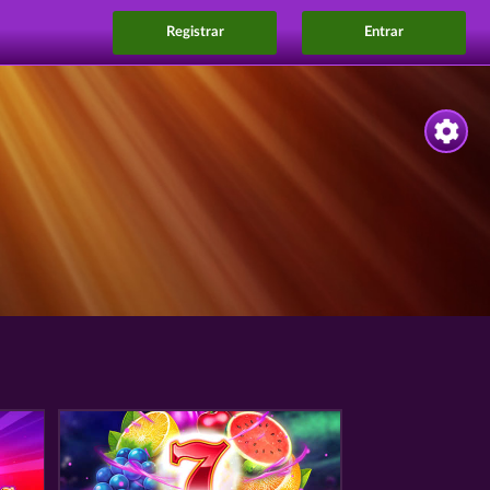
Registrar
Entrar