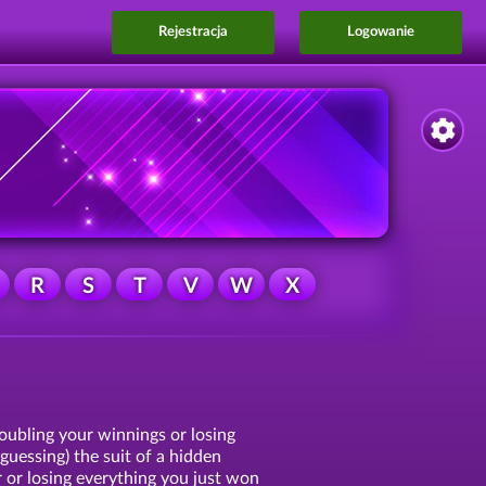
Rejestracja
Logowanie
R
S
T
V
W
X
doubling your winnings or losing
 guessing) the suit of a hidden
r or losing everything you just won