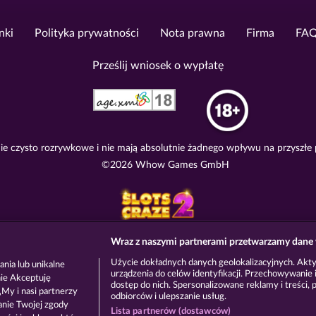
nki
Polityka prywatności
Nota prawna
Firma
FA
Prześlij wniosek o wypłatę
e czysto rozrywkowe i nie mają absolutnie żadnego wpływu na przyszłe
©2026 Whow Games GmbH
Wraz z naszymi partnerami przetwarzamy dane 
Użycie dokładnych danych geolokalizacyjnych. Akt
nia lub unikalne
urządzenia do celów identyfikacji. Przechowywanie i
nie Akceptuję
dostęp do nich. Spersonalizowane reklamy i treści, p
My i nasi partnerzy
odbiorców i ulepszanie usług.
anie Twojej zgody
Lista partnerów (dostawców)