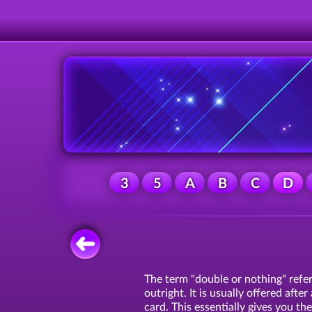
3
5
A
B
C
D
The term "double or nothing" refer
outright. It is usually offered afte
card. This essentially gives you th