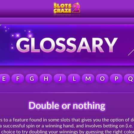
E
F
G
H
J
L
M
O
P
Q
Double or nothing
s to a feature found in some slots that gives you the option of 
r a successful spin or a winning hand, and involves betting on (i.e.
e choice to try doubling your winnings by guessing the right colo