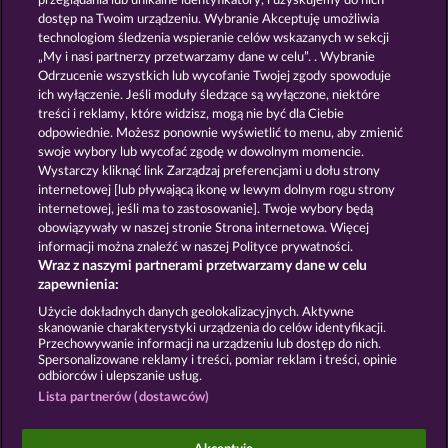
przeglądania lub unikalne identyfikatory, i uzyskujemy do nich
SAVANNA MOON
CUTIE CAT
dostęp na Twoim urządzeniu. Wybranie Akceptuję umożliwia
technologiom śledzenia wspieranie celów wskazanych w sekcji
„My i nasi partnerzy przetwarzamy dane w celu”. . Wybranie
Odrzucenie wszystkich lub wycofanie Twojej zgody spowoduje
ich wyłączenie. Jeśli moduły śledzące są wyłączone, niektóre
treści i reklamy, które widzisz, mogą nie być dla Ciebie
odpowiednie. Możesz ponownie wyświetlić to menu, aby zmienić
swoje wybory lub wycofać zgodę w dowolnym momencie.
GOLDEN EI OF MOORHUHN
WILD RAPA NUI
Wystarczy kliknąć link Zarządzaj preferencjami u dołu strony
internetowej [lub pływającą ikonę w lewym dolnym rogu strony
internetowej, jeśli ma to zastosowanie]. Twoje wybory będą
Zasady i warunki
Polityka prywatności
obowiązywały w naszej stronie Strona internetowa. Więcej
informacji można znaleźć w naszej Polityce prywatności.
Wraz z naszymi partnerami przetwarzamy dane w celu
Nota prawna
Firma
FAQ
Facebook
zapewnienia:
Prześlij wniosek o wypłatę
Użycie dokładnych danych geolokalizacyjnych. Aktywne
skanowanie charakterystyki urządzenia do celów identyfikacji.
Przechowywanie informacji na urządzeniu lub dostęp do nich.
Spersonalizowane reklamy i treści, pomiar reklam i treści, opinie
odbiorców i ulepszanie usług.
Lista partnerów (dostawców)
Gry społecznościowe mają przeznaczenie czysto
rozrywkowe i nie mają absolutnie żadnego wpływu