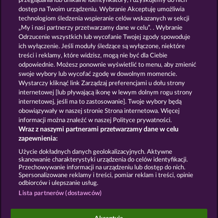
przeglądania lub unikalne identyfikatory, i uzyskujemy do nich
SIMPLY THE BEST
EGGCITING FRUITS - HOLD & SPIN
dostęp na Twoim urządzeniu. Wybranie Akceptuję umożliwia
technologiom śledzenia wspieranie celów wskazanych w sekcji
„My i nasi partnerzy przetwarzamy dane w celu”. . Wybranie
Odrzucenie wszystkich lub wycofanie Twojej zgody spowoduje
ich wyłączenie. Jeśli moduły śledzące są wyłączone, niektóre
treści i reklamy, które widzisz, mogą nie być dla Ciebie
odpowiednie. Możesz ponownie wyświetlić to menu, aby zmienić
swoje wybory lub wycofać zgodę w dowolnym momencie.
PIGGY KINGS
SUPER DUPER MOORHUHN
Wystarczy kliknąć link Zarządzaj preferencjami u dołu strony
internetowej [lub pływającą ikonę w lewym dolnym rogu strony
internetowej, jeśli ma to zastosowanie]. Twoje wybory będą
Zasady i warunki
Polityka prywatności
obowiązywały w naszej stronie Strona internetowa. Więcej
informacji można znaleźć w naszej Polityce prywatności.
Wraz z naszymi partnerami przetwarzamy dane w celu
Nota prawna
Firma
FAQ
Facebook
zapewnienia:
Prześlij wniosek o wypłatę
Użycie dokładnych danych geolokalizacyjnych. Aktywne
skanowanie charakterystyki urządzenia do celów identyfikacji.
Przechowywanie informacji na urządzeniu lub dostęp do nich.
Spersonalizowane reklamy i treści, pomiar reklam i treści, opinie
odbiorców i ulepszanie usług.
Lista partnerów (dostawców)
Gry społecznościowe mają przeznaczenie czysto
rozrywkowe i nie mają absolutnie żadnego wpływu