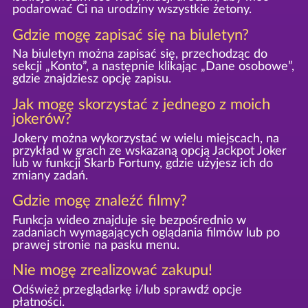
podarować Ci na urodziny wszystkie żetony.
Gdzie mogę zapisać się na biuletyn?
Na biuletyn można zapisać się, przechodząc do
sekcji „Konto”, a następnie klikając „Dane osobowe”,
gdzie znajdziesz opcję zapisu.
Jak mogę skorzystać z jednego z moich
jokerów?
Jokery można wykorzystać w wielu miejscach, na
przykład w grach ze wskazaną opcją Jackpot Joker
lub w funkcji Skarb Fortuny, gdzie użyjesz ich do
zmiany zadań.
Gdzie mogę znaleźć filmy?
Funkcja wideo znajduje się bezpośrednio w
zadaniach wymagających oglądania filmów lub po
prawej stronie na pasku menu.
Nie mogę zrealizować zakupu!
Odśwież przeglądarkę i/lub sprawdź opcje
płatności.