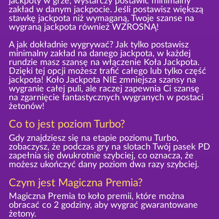
jackpoty w grze, wystarczy postawić minimalny
zakład w danym jackpocie. Jeśli postawisz większą
stawkę jackpota niż wymaganą, Twoje szanse na
wygraną jackpota również WZROSNĄ!
A jak dokładnie wygrywać? Jak tylko postawisz
minimalny zakład na danego jackpota, w każdej
rundzie masz szansę na włączenie Koła Jackpota.
Dzięki tej opcji możesz trafić całego lub tylko część
jackpota! Koło Jackpota NIE zmniejsza szansy na
wygranie całej puli, ale raczej zapewnia Ci szansę
na zgarnięcie fantastycznych wygranych w postaci
żetonów!
Co to jest poziom Turbo?
Gdy znajdziesz się na etapie poziomu Turbo,
zobaczysz, że podczas gry na slotach Twój pasek PD
zapełnia się dwukrotnie szybciej, co oznacza, że
możesz ukończyć dany poziom dwa razy szybciej.
Czym jest Magiczna Premia?
Magiczna Premia to koło premii, które można
obracać co 2 godziny, aby wygrać gwarantowane
żetony.