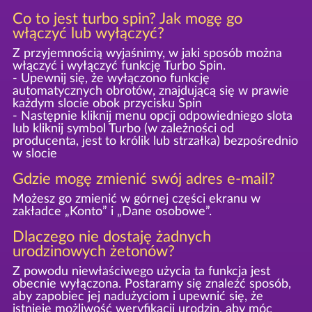
Co to jest turbo spin? Jak mogę go
włączyć lub wyłączyć?
Z przyjemnością wyjaśnimy, w jaki sposób można
włączyć i wyłączyć funkcję Turbo Spin.
- Upewnij się, że wyłączono funkcję
automatycznych obrotów, znajdującą się w prawie
każdym slocie obok przycisku Spin
- Następnie kliknij menu opcji odpowiedniego slota
lub kliknij symbol Turbo (w zależności od
producenta, jest to królik lub strzałka) bezpośrednio
w slocie
Gdzie mogę zmienić swój adres e-mail?
Możesz go zmienić w górnej części ekranu w
zakładce „Konto” i „Dane osobowe”.
Dlaczego nie dostaję żadnych
urodzinowych żetonów?
Z powodu niewłaściwego użycia ta funkcja jest
obecnie wyłączona. Postaramy się znaleźć sposób,
aby zapobiec jej nadużyciom i upewnić się, że
istnieje możliwość weryfikacji urodzin, aby móc