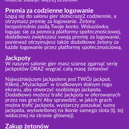
Premia za codzienne logowanie
Loguj się do salonu gier slotscraze2 codziennie, a
otrzymasz premię za logowanie. Żetony
bezpośrednio zasilą Twoje konto. Wskazówka:
logując się za pomocą platformy społecznościowej,
dodatkowo zwiększasz swoją premię za logowanie,
ponieważ otrzymujesz także dodatkowe żetony za
każde logowanie przez platformę społecznościową.
Jackpoty
W naszym salonie gier masz szansę zgarnąć serię
jackpotów ORAZ wygrać całą masę żetonów!
Najważniejszym jackpotem jest TWÓJ jackpot.
Kliknij „MyJackpot” w środkowym dolnym rogu
ekranu, aby otworzyć osobistego jackpota.
Dodatkowo możesz trafić jackpoty w oferowanych
przez nas grach! Aby sprawdzić, w jakich grach
można trafić jackpota, wystarczy poszukać sumy
jackpota, wyświetlonej na ikonie samego slota (tj. tej
widocznej na stronie głównej).
Zakup żetonów