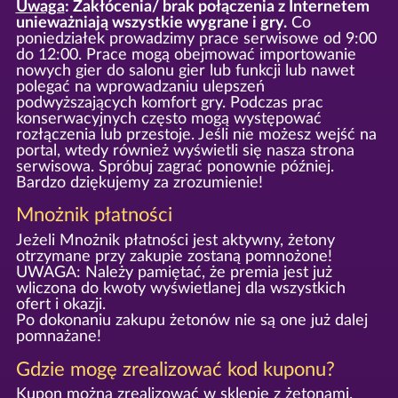
Uwaga
: Zakłócenia/ brak połączenia z Internetem
unieważniają wszystkie wygrane i gry.
Co
poniedziałek prowadzimy prace serwisowe od 9:00
do 12:00. Prace mogą obejmować importowanie
nowych gier do salonu gier lub funkcji lub nawet
polegać na wprowadzaniu ulepszeń
podwyższających komfort gry. Podczas prac
konserwacyjnych często mogą występować
rozłączenia lub przestoje. Jeśli nie możesz wejść na
portal, wtedy również wyświetli się nasza strona
serwisowa. Spróbuj zagrać ponownie później.
Bardzo dziękujemy za zrozumienie!
Mnożnik płatności
Jeżeli Mnożnik płatności jest aktywny, żetony
otrzymane przy zakupie zostaną pomnożone!
UWAGA: Należy pamiętać, że premia jest już
wliczona do kwoty wyświetlanej dla wszystkich
ofert i okazji.
Po dokonaniu zakupu żetonów nie są one już dalej
pomnażane!
Gdzie mogę zrealizować kod kuponu?
Kupon można zrealizować w sklepie z żetonami.