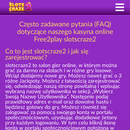
Często zadawane pytania (FAQ)
dotyczące naszego kasyna online
Free2play slotscraze2
Co to jest slotscraze2 i jak się
zarejestrować?
slotscraze2 to salon gier online, w którym można
grać za darmo na slotach i w różne gry losowe.
Wciąż dodajemy nowe gry. Możesz nawet grać o 3
różne Jackpoty. Możesz z łatwością zarejestrować
się, odwiedzając naszą stronę powitalną i wpisując
wybraną nazwę użytkownika w sekcji „Wybierz
Swoją Nazwę Użytkownika”. Następnie podaj
prawidłowy adres e-mail oraz dowolne hasło i
będziesz gotowy do gry. Możesz również się
zalogować za pomocą swojego konta w portalu
społecznościowym, uzyskując dodatkowe żetony
przy każdym logowaniu. W tym celu kliknij ikonę
konta w portalu społecznościowym położoną w