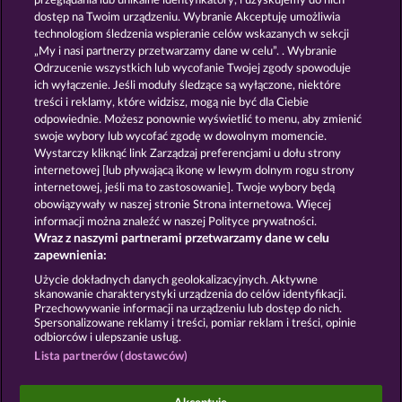
przeglądania lub unikalne identyfikatory, i uzyskujemy do nich
7 SUPERNOVA FRUITS
EXPLODIAC MAXI PLAY
dostęp na Twoim urządzeniu. Wybranie Akceptuję umożliwia
technologiom śledzenia wspieranie celów wskazanych w sekcji
„My i nasi partnerzy przetwarzamy dane w celu”. . Wybranie
Odrzucenie wszystkich lub wycofanie Twojej zgody spowoduje
ich wyłączenie. Jeśli moduły śledzące są wyłączone, niektóre
treści i reklamy, które widzisz, mogą nie być dla Ciebie
odpowiednie. Możesz ponownie wyświetlić to menu, aby zmienić
swoje wybory lub wycofać zgodę w dowolnym momencie.
7 SUPERNOVA FRUITS NEW LIMITS
MAAAX DIAMONDS
Wystarczy kliknąć link Zarządzaj preferencjami u dołu strony
internetowej [lub pływającą ikonę w lewym dolnym rogu strony
internetowej, jeśli ma to zastosowanie]. Twoje wybory będą
Zasady i warunki
Polityka prywatności
obowiązywały w naszej stronie Strona internetowa. Więcej
informacji można znaleźć w naszej Polityce prywatności.
Wraz z naszymi partnerami przetwarzamy dane w celu
Nota prawna
Firma
FAQ
Facebook
zapewnienia:
Prześlij wniosek o wypłatę
Użycie dokładnych danych geolokalizacyjnych. Aktywne
skanowanie charakterystyki urządzenia do celów identyfikacji.
Przechowywanie informacji na urządzeniu lub dostęp do nich.
Spersonalizowane reklamy i treści, pomiar reklam i treści, opinie
odbiorców i ulepszanie usług.
Lista partnerów (dostawców)
Gry społecznościowe mają przeznaczenie czysto
rozrywkowe i nie mają absolutnie żadnego wpływu