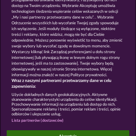
przeglądania lub unikalne identyfikatory, i uzyskujemy do nich
MIGHTY 40
TOWER OF POWER
dostęp na Twoim urządzeniu. Wybranie Akceptuję umożliwia
technologiom śledzenia wspieranie celów wskazanych w sekcji
„My i nasi partnerzy przetwarzamy dane w celu”. . Wybranie
Odrzucenie wszystkich lub wycofanie Twojej zgody spowoduje
ich wyłączenie. Jeśli moduły śledzące są wyłączone, niektóre
treści i reklamy, które widzisz, mogą nie być dla Ciebie
odpowiednie. Możesz ponownie wyświetlić to menu, aby zmienić
swoje wybory lub wycofać zgodę w dowolnym momencie.
FRUIT MANIA RHFP
FROOTY TROUPE SUN SPLASH
Wystarczy kliknąć link Zarządzaj preferencjami u dołu strony
internetowej [lub pływającą ikonę w lewym dolnym rogu strony
internetowej, jeśli ma to zastosowanie]. Twoje wybory będą
Zasady i warunki
Polityka prywatności
obowiązywały w naszej stronie Strona internetowa. Więcej
informacji można znaleźć w naszej Polityce prywatności.
Wraz z naszymi partnerami przetwarzamy dane w celu
Nota prawna
Firma
FAQ
Facebook
zapewnienia:
Prześlij wniosek o wypłatę
Użycie dokładnych danych geolokalizacyjnych. Aktywne
skanowanie charakterystyki urządzenia do celów identyfikacji.
Przechowywanie informacji na urządzeniu lub dostęp do nich.
Spersonalizowane reklamy i treści, pomiar reklam i treści, opinie
odbiorców i ulepszanie usług.
Lista partnerów (dostawców)
Gry społecznościowe mają przeznaczenie czysto
rozrywkowe i nie mają absolutnie żadnego wpływu