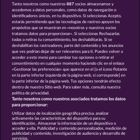
Tanto nosotros como nuestros
887
socios almacenamos y
BALTHAZAR
BOOKS AND BULLS
accedemos a datos personales, como datos de navegación o
identificadores únicos, en tu dispositivo. Si seleccionas Acepto,
estarás permitiendo que las tecnologías de rastreo apoyen los
propósitos que se muestran en «nosotros y nuestros socios
tratamos datos para proporcionar». Si seleccionas Rechazarlas
todas o retiras tu consentimiento, los deshabilitarás. Si se
deshabilitan los rastreadores, parte del contenido y los anuncios
que ves podrían dejar de ser relevantes para ti. Puedes volver a
PALACE OF TREASURES
JACK POTTER & THE BOOK OF DYNASTIES 6
acceder a este menú para cambiar tus opciones o retirar el
consentimiento en cualquier momento haciendo clic en el enlace
«Gestionar las preferencias» que aparece en el [o el ícono flotante
en la parte inferior izquierda de la página web, si corresponde] en
Términos y condiciones
la parte inferior de la página web. Tus opciones tendrán efecto
dentro de nuestro Sitio web. Para saber más, consulta nuestra
Declaración de privacidad
Aviso Legal
política de privacidad.
Tanto nosotros como nuestros asociados tratamos los datos
Empresa
FAQ
Facebook
para proporcionar:
Utilizar datos de localización geográfica precisa. analizar
Enviar solicitud de desistimiento
activamente las características del dispositivo para su
identificación.. Almacenar la información de un dispositivo o
acceder a ella. Publicidad y contenido personalizados, medición de
publicidad y contenido, investigación de audiencia y desarrollo de
servicios.