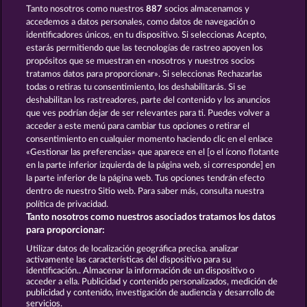
Tanto nosotros como nuestros
887
socios almacenamos y
MALLORCA WILDS
MAAAX DIAMONDS
accedemos a datos personales, como datos de navegación o
identificadores únicos, en tu dispositivo. Si seleccionas Acepto,
estarás permitiendo que las tecnologías de rastreo apoyen los
propósitos que se muestran en «nosotros y nuestros socios
tratamos datos para proporcionar». Si seleccionas Rechazarlas
todas o retiras tu consentimiento, los deshabilitarás. Si se
deshabilitan los rastreadores, parte del contenido y los anuncios
que ves podrían dejar de ser relevantes para ti. Puedes volver a
BLAZING STAR
JUICY JESTER
acceder a este menú para cambiar tus opciones o retirar el
consentimiento en cualquier momento haciendo clic en el enlace
«Gestionar las preferencias» que aparece en el [o el ícono flotante
en la parte inferior izquierda de la página web, si corresponde] en
Términos y condiciones
la parte inferior de la página web. Tus opciones tendrán efecto
dentro de nuestro Sitio web. Para saber más, consulta nuestra
Declaración de privacidad
Aviso Legal
política de privacidad.
Tanto nosotros como nuestros asociados tratamos los datos
Empresa
FAQ
Facebook
para proporcionar:
Utilizar datos de localización geográfica precisa. analizar
Enviar solicitud de desistimiento
activamente las características del dispositivo para su
identificación.. Almacenar la información de un dispositivo o
acceder a ella. Publicidad y contenido personalizados, medición de
publicidad y contenido, investigación de audiencia y desarrollo de
servicios.