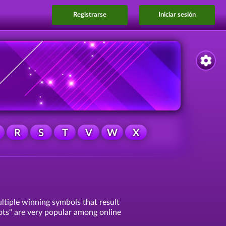
Registrarse
Iniciar sesión
R
S
T
V
W
X
multiple winning symbols that result
lots" are very popular among online