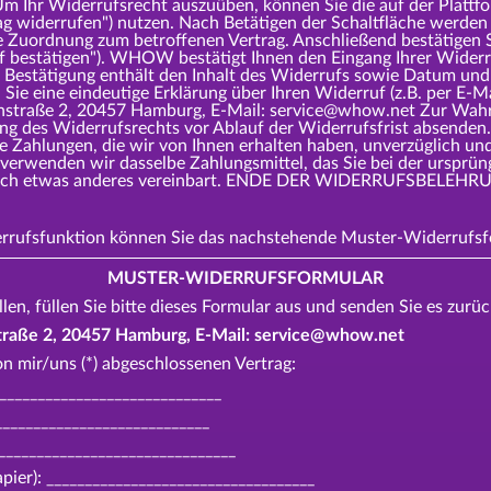
 Ihr Widerrufsrecht auszuüben, können Sie die auf der Plattfor
ag widerrufen") nutzen. Nach Betätigen der Schaltfläche werde
e Zuordnung zum betroffenen Vertrag. Anschließend bestätigen S
uf bestätigen"). WHOW bestätigt Ihnen den Eingang Ihrer Widerr
 Bestätigung enthält den Inhalt des Widerrufs sowie Datum und 
Sie eine eindeutige Erklärung über Ihren Widerruf (z.B. per E-Ma
aße 2, 20457 Hamburg, E-Mail: service@whow.net Zur Wahrung
ung des Widerrufsrechts vor Ablauf der Widerrufsfrist absende
le Zahlungen, die wir von Ihnen erhalten haben, unverzüglich un
verwenden wir dasselbe Zahlungsmittel, das Sie bei der ursprüng
cklich etwas anderes vereinbart. ENDE DER WIDERRUFSBELEH
derrufsfunktion können Sie das nachstehende Muster-Widerrufs
MUSTER-WIDERRUFSFORMULAR
en, füllen Sie bitte dieses Formular aus und senden Sie es zurüc
ße 2, 20457 Hamburg, E-Mail: service@whow.net
on mir/uns (*) abgeschlossenen Vertrag:
_______________________________
___________________________
_______________________________
apier): ___________________________________