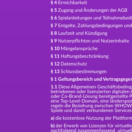
§ 4
Erreichbarkeit
§ 5
Zugang und Änderungen der AGB
§ 6
Spielanleitungen und Teilnahmebed
§ 7
Entgelte, Zahlungsbedingungen und
§ 8
Laufzeit und Kündigung
§ 9
Nutzerpflichten und Nutzerinhalte
§ 10
Mängelansprüche
§ 11
Haftungsbeschränkung
§ 12
Datenschutz
§ 13
Schlussbestimmungen
§ 1 Geltungsbereich und Vertragsgege
1.1
Diese Allgemeinen Geschäftsbedi
betriebenen oder lizenzierten digitale
oder Co-Brand-Lösung bereitgestellte P
eine Top-Level-Domain, eine länderspez
regeln die Beziehung zwischen WHOW un
Spiele und damit verbundenen Services
a)
die kostenlose Nutzung der Plattform
b)
der Erwerb von Lizenzen für virtuelle
nachfolgend zusammenfassend „virtuel