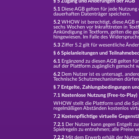
§ 5 Zugang und Änderungen der AGB
5.1
Diese AGB gelten für jede Nutzung d
dauerhaften Datenträger speichern.
5.2
WHOW ist berechtigt, diese AGB mi
sechs Wochen vor Inkrafttreten in Tex
Ankündigung in Textform, gelten die g
hingewiesen. Im Falle des Widerspruch
5.3
Ziffer 5.2 gilt für wesentliche Än
§ 6 Spielanleitungen und Teilnahmebe
6.1
Ergänzend zu diesen AGB gelten für 
auf der Plattform zugänglich gemacht 
6.2
Dem Nutzer ist es untersagt, andere
Technische Schutzmechanismen dürfen 
§ 7 Entgelte, Zahlungsbedingungen un
7.1 Kostenlose Nutzung (Free-to-Play)
WHOW stellt die Plattform und die Spi
regelmäßigen Abständen kostenlos virtu
7.2 Kostenpflichtige virtuelle Gegenst
7.2.1
Der Nutzer kann gegen Entgelt zus
Spielregeln zu entnehmen; alle Preise ve
7.2.2
Mit dem Erwerb erhält der Nutzer 