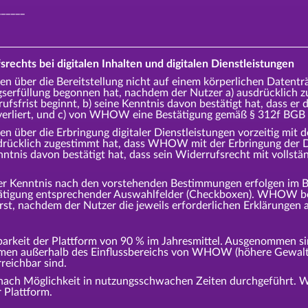
______
srechts bei digitalen Inhalten und digitalen Dienstleistungen
en über die Bereitstellung nicht auf einem körperlichen Datenträg
serfüllung begonnen hat, nachdem der Nutzer a) ausdrücklich
ufsfrist beginnt, b) seine Kenntnis davon bestätigt hat, dass e
 verliert, und c) von WHOW eine Bestätigung gemäß § 312f BGB 
en über die Erbringung digitaler Dienstleistungen vorzeitig mit 
sdrücklich zugestimmt hat, dass WHOW mit der Erbringung der Di
enntnis davon bestätigt hat, dass sein Widerrufsrecht mit voll
er Kenntnis nach den vorstehenden Bestimmungen erfolgen im B
tätigung entsprechender Auswahlfelder (Checkboxen). WHOW beg
erst, nachdem der Nutzer die jeweils erforderlichen Erklärungen
keit der Plattform von 90 % im Jahresmittel. Ausgenommen sin
emen außerhalb des Einflussbereichs von WHOW (höhere Gewalt,
reichbar sind.
nach Möglichkeit in nutzungsschwachen Zeiten durchgeführt.
 Plattform.