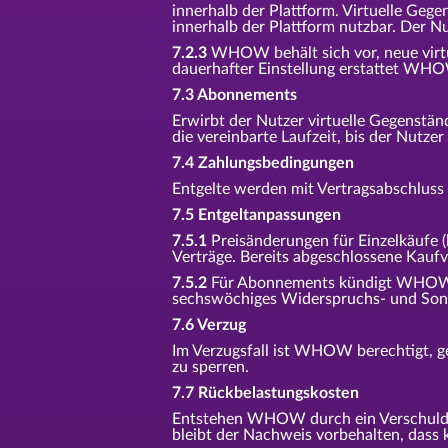
innerhalb der Plattform. Virtuelle Ge
innerhalb der Plattform nutzbar. Der N
7.2.3
WHOW behält sich vor, neue virtue
dauerhafter Einstellung erstattet WHOW
7.3 Abonnements
Erwirbt der Nutzer virtuelle Gegenstä
die vereinbarte Laufzeit, bis der Nutze
7.4 Zahlungsbedingungen
Entgelte werden mit Vertragsabschluss f
7.5 Entgeltanpassungen
7.5.1
Preisänderungen für Einzelkäufe 
Verträge. Bereits abgeschlossene Kauf
7.5.2
Für Abonnements kündigt WHOW En
sechswöchiges Widerspruchs- und Sond
7.6 Verzug
Im Verzugsfall ist WHOW berechtigt, g
zu sperren.
7.7 Rückbelastungskosten
Entstehen WHOW durch ein Verschulden
bleibt der Nachweis vorbehalten, dass k