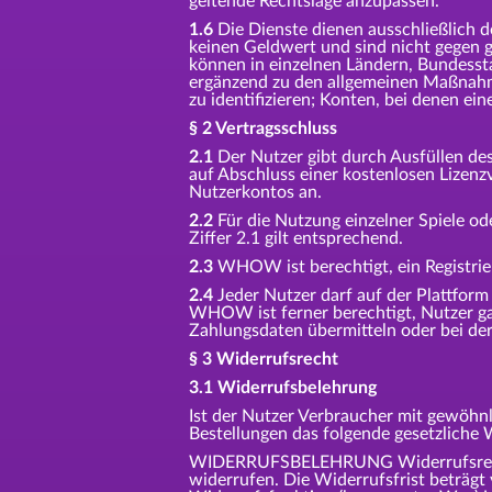
geltende Rechtslage anzupassen.
1.6
Die Dienste dienen ausschließlich d
keinen Geldwert und sind nicht gegen g
können in einzelnen Ländern, Bundesst
ergänzend zu den allgemeinen Maßnahme
zu identifizieren; Konten, bei denen ei
§ 2 Vertragsschluss
2.1
Der Nutzer gibt durch Ausfüllen de
auf Abschluss einer kostenlosen Lizen
Nutzerkontos an.
2.2
Für die Nutzung einzelner Spiele ode
Ziffer 2.1 gilt entsprechend.
2.3
WHOW ist berechtigt, ein Registri
2.4
Jeder Nutzer darf auf der Plattfor
WHOW ist ferner berechtigt, Nutzer gan
Zahlungsdaten übermitteln oder bei der
§ 3 Widerrufsrecht
3.1 Widerrufsbelehrung
Ist der Nutzer Verbraucher mit gewöhnl
Bestellungen das folgende gesetzliche 
WIDERRUFSBELEHRUNG Widerrufsrecht S
widerrufen. Die Widerrufsfrist beträgt