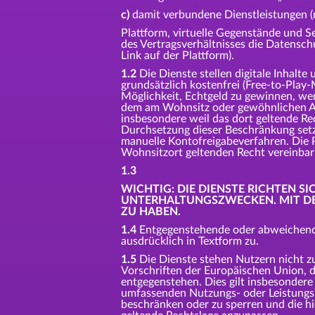
c)
damit verbundene Dienstleistungen (n
Plattform, virtuelle Gegenstände und 
des Vertragsverhältnisses die Datensch
Link auf der Plattform).
1.2
Die Dienste stellen digitale Inhalte
grundsätzlich kostenfrei (Free-to-Play
Möglichkeit, Echtgeld zu gewinnen, we
dem am Wohnsitz oder gewöhnlichen Aufen
insbesondere weil das dort geltende Re
Durchsetzung dieser Beschränkung set
manuelle Kontofreigabeverfahren. Die P
Wohnsitzort geltenden Recht vereinbar i
1.3
WICHTIG: DIE DIENSTE RICHTEN SI
UNTERHALTUNGSZWECKEN. MIT DER
ZU HABEN.
1.4
Entgegenstehende oder abweichende
ausdrücklich in Textform zu.
1.5
Die Dienste stehen Nutzern nicht z
Vorschriften der Europäischen Union, 
entgegenstehen. Dies gilt insbesondere
umfassenden Nutzungs- oder Leistungs
beschränken oder zu sperren und die hi