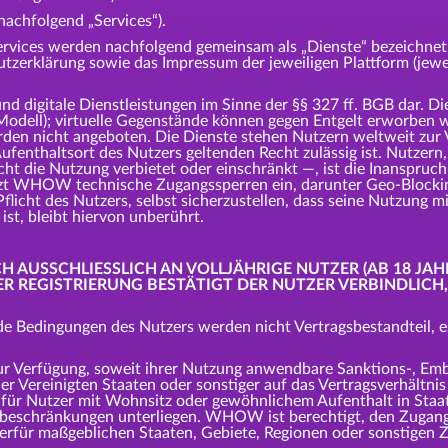
achfolgend „Services“).
Services werden nachfolgend gemeinsam als „Dienste“ bezeichnet
utzerklärung sowie das Impressum der jeweiligen Plattform (jew
 und digitale Dienstleistungen im Sinne der §§ 327 ff. BGB dar. D
-Modell); virtuelle Gegenstände können gegen Entgelt erworben w
rden nicht angeboten. Die Dienste stehen Nutzern weltweit zur
thaltsort des Nutzers geltenden Recht zulässig ist. Nutzern, fü
cht die Nutzung verbietet oder einschränkt —, ist die Inanspruc
zt WHOW technische Zugangssperren ein, darunter Geo-Blockin
flicht des Nutzers, selbst sicherzustellen, dass seine Nutzung 
st, bleibt hiervon unberührt.
CH AUSSCHLIESSLICH AN VOLLJÄHRIGE NUTZER (AB 18 JAH
 REGISTRIERUNG BESTÄTIGT DER NUTZER VERBINDLICH, 
 Bedingungen des Nutzers werden nicht Vertragsbestandteil,
ur Verfügung, soweit ihrer Nutzung anwendbare Sanktions-, Emb
der Vereinigten Staaten oder sonstiger auf das Vertragsverhält
 für Nutzer mit Wohnsitz oder gewöhnlichem Aufenthalt in Staa
beschränkungen unterliegen. WHOW ist berechtigt, den Zugang
erfür maßgeblichen Staaten, Gebiete, Regionen oder sonstigen Zi