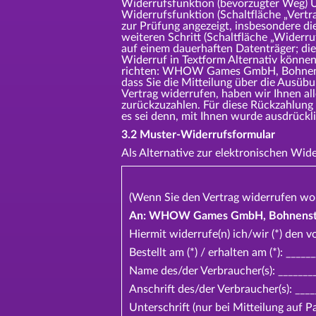
Widerrufsfunktion (bevorzugter Weg) Um
Widerrufsfunktion (Schaltfläche „Vertr
zur Prüfung angezeigt, insbesondere di
weiteren Schritt (Schaltfläche „Widerr
auf einem dauerhaften Datenträger; die
Widerruf in Textform Alternativ können 
richten: WHOW Games GmbH, Bohnenstr
dass Sie die Mitteilung über die Ausüb
Vertrag widerrufen, haben wir Ihnen al
zurückzuzahlen. Für diese Rückzahlung 
es sei denn, mit Ihnen wurde ausdrü
3.2 Muster-Widerrufsformular
Als Alternative zur elektronischen Wi
(Wenn Sie den Vertrag widerrufen woll
An: WHOW Games GmbH, Bohnenstra
Hiermit widerrufe(n) ich/wir (*) den v
Bestellt am (*) / erhalten am (*): ____
Name des/der Verbraucher(s): ________
Anschrift des/der Verbraucher(s): ____
Unterschrift (nur bei Mitteilung auf P