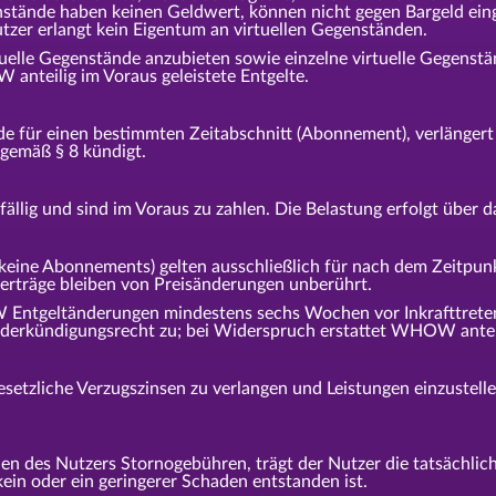
genstände haben keinen Geldwert, können nicht gegen Bargeld ei
utzer erlangt kein Eigentum an virtuellen Gegenständen.
lle Gegenstände anzubieten sowie einzelne virtuelle Gegenständ
 anteilig im Voraus geleistete Entgelte.
nde für einen bestimmten Zeitabschnitt (Abonnement), verlänge
r gemäß § 8 kündigt.
ällig und sind im Voraus zu zahlen. Die Belastung erfolgt über 
(keine Abonnements) gelten ausschließlich für nach dem Zeitpu
verträge bleiben von Preisänderungen unberührt.
tgeltänderungen mindestens sechs Wochen vor Inkrafttreten 
erkündigungsrecht zu; bei Widerspruch erstattet WHOW anteili
esetzliche Verzugszinsen zu verlangen und Leistungen einzuste
 des Nutzers Stornogebühren, trägt der Nutzer die tatsächlic
ein oder ein geringerer Schaden entstanden ist.