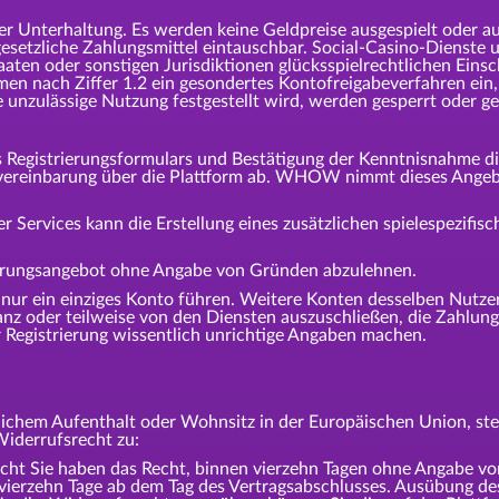
er Unterhaltung. Es werden keine Geldpreise ausgespielt oder a
esetzliche Zahlungsmittel eintauschbar. Social-Casino-Dienste 
aaten oder sonstigen Jurisdiktionen glücksspielrechtlichen Ei
n nach Ziffer 1.2 ein gesondertes Kontofreigabeverfahren ein,
ne unzulässige Nutzung festgestellt wird, werden gesperrt oder g
s Registrierungsformulars und Bestätigung der Kenntnisnahme d
zvereinbarung über die Plattform ab. WHOW nimmt dieses Angeb
r Services kann die Erstellung eines zusätzlichen spielespezifis
erungsangebot ohne Angabe von Gründen abzulehnen.
m nur ein einziges Konto führen. Weitere Konten desselben Nut
z oder teilweise von den Diensten auszuschließen, die Zahlunge
 Registrierung wissentlich unrichtige Angaben machen.
ichem Aufenthalt oder Wohnsitz in der Europäischen Union, steh
Widerrufsrecht zu:
ie haben das Recht, binnen vierzehn Tagen ohne Angabe von
 vierzehn Tage ab dem Tag des Vertragsabschlusses. Ausübung de