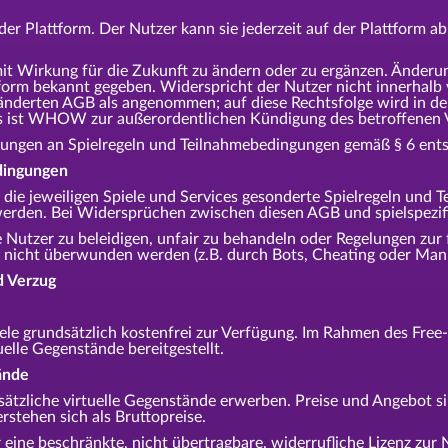
er Plattform. Der Nutzer kann sie jederzeit auf der Plattform a
t Wirkung für die Zukunft zu ändern oder zu ergänzen. Änder
tform bekannt gegeben. Widerspricht der Nutzer nicht innerhal
eänderten AGB als angenommen; auf diese Rechtsfolge wird in d
s ist WHOW zur außerordentlichen Kündigung des betroffenen Ve
derungen an Spielregeln und Teilnahmebedingungen gemäß § 6 ent
dingungen
die jeweiligen Spiele und Services gesonderte Spielregeln und
werden. Bei Widersprüchen zwischen diesen AGB und spielspezif
 Nutzer zu beleidigen, unfair zu behandeln oder Regelungen zur
nicht überwunden werden (z.B. durch Bots, Cheating oder Mani
d Verzug
ele grundsätzlich kostenfrei zur Verfügung. Im Rahmen des Fre
elle Gegenstände bereitgestellt.
ände
ätzliche virtuelle Gegenstände erwerben. Preise und Angebot si
rstehen sich als Bruttopreise.
eine beschränkte, nicht übertragbare, widerrufliche Lizenz zur