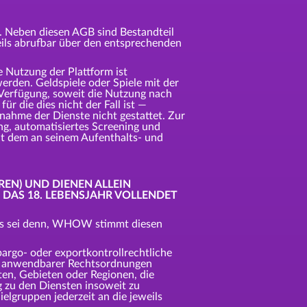
. Neben diesen AGB sind Bestandteil
eils abrufbar über den entsprechenden
ie Nutzung der Plattform ist
erden. Geldspiele oder Spiele mit der
 Verfügung, soweit die Nutzung nach
r die dies nicht der Fall ist —
hnahme der Dienste nicht gestattet. Zur
g, automatisiertes Screening und
mit dem an seinem Aufenthalts- und
REN) UND DIENEN ALLEIN
DAS 18. LEBENSJAHR VOLLENDET
 es sei denn, WHOW stimmt diesen
argo- oder exportkontrollrechtliche
nis anwendbarer Rechtsordnungen
ten, Gebieten oder Regionen, die
 zu den Diensten insoweit zu
elgruppen jederzeit an die jeweils