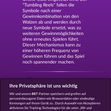
"Tumbling Reels" fallen die
Symbole nach einer
Gewinnkombination von den
Walzen ab und werden durch
neue Symbole ersetzt, was zu
weiteren Gewinnmöglichkeiten
ohne erneutes Spielen führt.
Dieser Mechanismus kann zu
einer höheren Frequenz von
Gewinnen führen und das Spiel
noch spannender machen.
Ihre Privatsphäre ist uns wichtig
Wir und unsere
887
-Partner speichern und greifen auf
personenbezogene Daten wie Browserdaten oder eindeutige
KOSTENLOS SPIELEN
Kennungen auf Ihrem Gerät zu . Durch Auswahl von Akzeptieren
aktivieren Sie Tracking-Technologien für die unter „Wir und