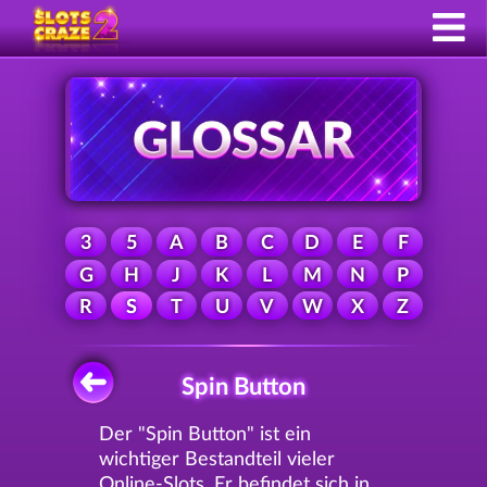
3
5
A
B
C
D
E
F
G
H
J
K
L
M
N
P
R
S
T
U
V
W
X
Z
Spin Button
Der "Spin Button" ist ein
wichtiger Bestandteil vieler
Online-Slots. Er befindet sich in