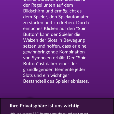
der Regel unten auf dem
Bildschirm und ermöglicht es
dem Spieler, den Spielautomaten
zu starten und zu drehen. Durch
einfaches Klicken auf den "Spin
Button" kann der Spieler die
Walzen der Slots in Bewegung
setzen und hoffen, dass er eine
gewinnbringende Kombination
von Symbolen erhält. Der "Spin
Button" ist daher einer der
grundlegenden Elemente jeder
Slots und ein wichtiger
Bestandteil des Spielerlebnisses.
Ihre Privatsphäre ist uns wichtig