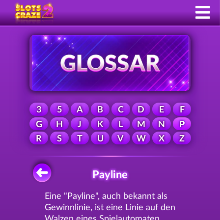
3
5
A
B
C
D
E
F
G
H
J
K
L
M
N
P
R
S
T
U
V
W
X
Z
Payline
Eine "Payline", auch bekannt als
Gewinnlinie, ist eine Linie auf den
Walzen eines Spielautomaten,