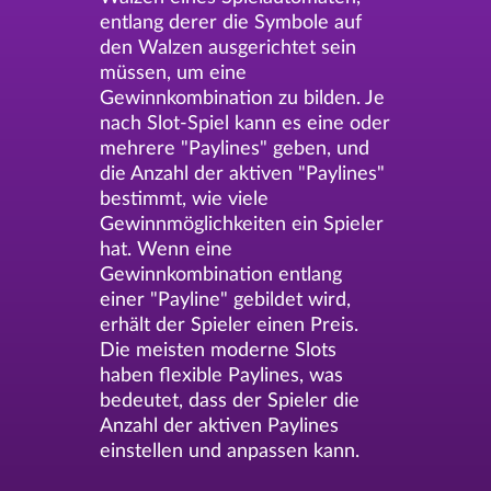
entlang derer die Symbole auf
den Walzen ausgerichtet sein
müssen, um eine
Gewinnkombination zu bilden. Je
nach Slot-Spiel kann es eine oder
mehrere "Paylines" geben, und
die Anzahl der aktiven "Paylines"
bestimmt, wie viele
Gewinnmöglichkeiten ein Spieler
hat. Wenn eine
Gewinnkombination entlang
einer "Payline" gebildet wird,
erhält der Spieler einen Preis.
Die meisten moderne Slots
haben flexible Paylines, was
bedeutet, dass der Spieler die
Anzahl der aktiven Paylines
einstellen und anpassen kann.