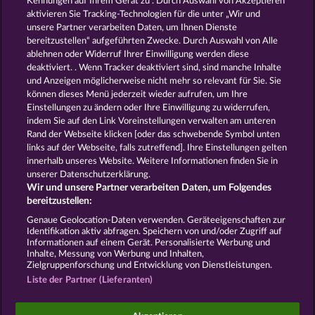
Kennungen auf Ihrem Gerät zu . Durch Auswahl von Akzeptieren
aktivieren Sie Tracking-Technologien für die unter „Wir und
unsere Partner verarbeiten Daten, um Ihnen Dienste
bereitzustellen“ aufgeführten Zwecke. Durch Auswahl von Alle
OLD FISHERMAN
BOOKS AND BULLS
ablehnen oder Widerruf Ihrer Einwilligung werden diese
deaktiviert. . Wenn Tracker deaktiviert sind, sind manche Inhalte
und Anzeigen möglicherweise nicht mehr so ​​relevant für Sie. Sie
können dieses Menü jederzeit wieder aufrufen, um Ihre
Einstellungen zu ändern oder Ihre Einwilligung zu widerrufen,
indem Sie auf den Link Voreinstellungen verwalten am unteren
STICKY DIAMONDS
MAGIC STONE
Rand der Webseite klicken [oder das schwebende Symbol unten
links auf der Webseite, falls zutreffend]. Ihre Einstellungen gelten
innerhalb unseres Website. Weitere Informationen finden Sie in
unserer Datenschutzerklärung.
Wir und unsere Partner verarbeiten Daten, um Folgendes
bereitzustellen:
AGB
Datenschutz
Impressum
Genaue Geolocation-Daten verwenden. Geräteeigenschaften zur
Identifikation aktiv abfragen. Speichern von und/oder Zugriff auf
Unternehmensseite
FAQ
Facebook
Informationen auf einem Gerät. Personalisierte Werbung und
Inhalte, Messung von Werbung und Inhalten,
Zielgruppenforschung und Entwicklung von Dienstleistungen.
Widerruf einreichen
Liste der Partner (Lieferanten)