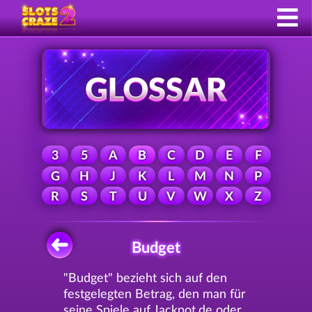
3
5
A
B
C
D
E
F
G
H
J
K
L
M
N
P
R
S
T
U
V
W
X
Z
Budget
"Budget" bezieht sich auf den
festgelegten Betrag, den man für
seine Spiele auf Jackpot.de oder