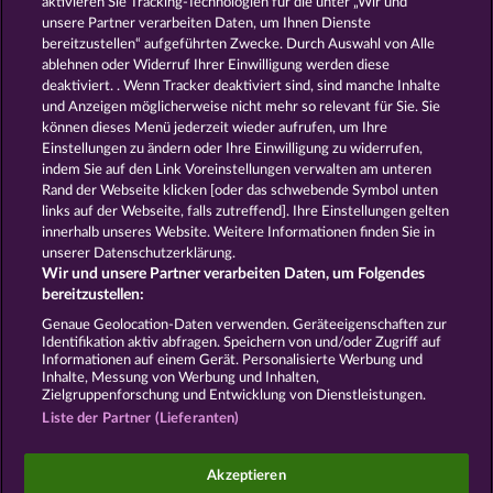
aktivieren Sie Tracking-Technologien für die unter „Wir und
MALLORCA WILDS
PIGGY COLLECT MULTIPLY
unsere Partner verarbeiten Daten, um Ihnen Dienste
bereitzustellen“ aufgeführten Zwecke. Durch Auswahl von Alle
ablehnen oder Widerruf Ihrer Einwilligung werden diese
deaktiviert. . Wenn Tracker deaktiviert sind, sind manche Inhalte
und Anzeigen möglicherweise nicht mehr so ​​relevant für Sie. Sie
können dieses Menü jederzeit wieder aufrufen, um Ihre
Einstellungen zu ändern oder Ihre Einwilligung zu widerrufen,
SUPER PIGGY COINS
ROBIN & HIS GIRL
indem Sie auf den Link Voreinstellungen verwalten am unteren
Rand der Webseite klicken [oder das schwebende Symbol unten
links auf der Webseite, falls zutreffend]. Ihre Einstellungen gelten
innerhalb unseres Website. Weitere Informationen finden Sie in
AGB
Datenschutz
Impressum
unserer Datenschutzerklärung.
Wir und unsere Partner verarbeiten Daten, um Folgendes
Unternehmensseite
FAQ
Facebook
bereitzustellen:
Genaue Geolocation-Daten verwenden. Geräteeigenschaften zur
Identifikation aktiv abfragen. Speichern von und/oder Zugriff auf
Widerruf einreichen
Informationen auf einem Gerät. Personalisierte Werbung und
Inhalte, Messung von Werbung und Inhalten,
Zielgruppenforschung und Entwicklung von Dienstleistungen.
Liste der Partner (Lieferanten)
Social Casino Spiele dienen der reinen Unterhaltung
Akzeptieren
und haben keinen Einfluss auf mögliche künftige