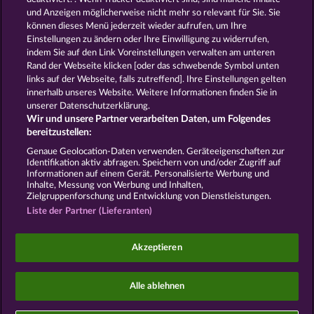
und Anzeigen möglicherweise nicht mehr so ​​relevant für Sie. Sie
können dieses Menü jederzeit wieder aufrufen, um Ihre
GOLDEN EI OF
FOREVER
Einstellungen zu ändern oder Ihre Einwilligung zu widerrufen,
MOORHUHN
DIAMONDS
indem Sie auf den Link Voreinstellungen verwalten am unteren
Alle Spiele zeigen
Rand der Webseite klicken [oder das schwebende Symbol unten
links auf der Webseite, falls zutreffend]. Ihre Einstellungen gelten
innerhalb unseres Website. Weitere Informationen finden Sie in
AGB
Datenschutz
Impressum
unserer Datenschutzerklärung.
Wir und unsere Partner verarbeiten Daten, um Folgendes
Unternehmensseite
FAQ
Facebook
bereitzustellen:
Genaue Geolocation-Daten verwenden. Geräteeigenschaften zur
Identifikation aktiv abfragen. Speichern von und/oder Zugriff auf
Widerruf einreichen
Informationen auf einem Gerät. Personalisierte Werbung und
Inhalte, Messung von Werbung und Inhalten,
Zielgruppenforschung und Entwicklung von Dienstleistungen.
Liste der Partner (Lieferanten)
Social Casino Spiele dienen der reinen Unterhaltung
Akzeptieren
und haben keinen Einfluss auf mögliche künftige
Erfolge bei Glücksspielen mit Geldeinsatz.
©2026 Whow Games GmbH
Alle ablehnen