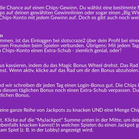
 die Chance auf einen Chips-Gewinn. Du wählst eine bestimmte M
ips auf deinen gewählten Gewinnlinien oder sogar einen „Big Wi
n Chips-Konto mit jedem Gewinn auf. Doch es gibt auch noch wei
en
men, ist das Einloggen bei slotscraze2 über dein Profil bei ein
deinen Freunden beim Spielen verbunden. Übrigens: Mit jedem Tag
 Chips-Konto einen Extra-Schub - ziemlich genial, oder?
s kassieren, indem du das Magic Bonus Wheel drehst. Das Rad z
t. Wenn aktiv, klicke auf das Rad um dir den Bonus abzuholen
und wir schreiben dir jeden Tag einen Login-Bonus gut. Die Chips
u diesem täglichen Bonus noch einen Extra-Schub verpassen. D
zlichen Bonus.
, eine ganze Reihe von Jackpots zu knacken UND eine Menge Ch
t. Klicke auf die "MyJackpot" Summe unten in der Mitte, um dei
ebenfalls knacken kannst! In welchen Spielen du einen Jackpot 
m Spiel (z. B. in der Lobby) angezeigt wird.