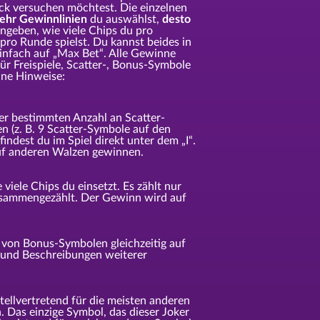
ück versuchen möchtest. Die einzelnen
ehr Gewinnlinien
du auswählst,
desto
ngeben, wie viele Chips du pro
ro Runde spielst. Du kannst beides in
infach auf „Max Bet“. Alle Gewinne
ür Freispiele, Scatter-, Bonus-Symbole
ine Hinweise:
er bestimmten Anzahl an Scatter-
n (z. B. 9 Scatter-Symbole auf den
dest du im Spiel direkt unter dem „I“.
uf anderen Walzen gewinnen.
viele Chips du einsetzt. Es zählt nur
zusammengezählt. Der Gewinn wird auf
von Bonus-Symbolen gleichzeitig auf
und Beschreibungen weiterer
tellvertretend für die meisten anderen
 Das einzige Symbol, das dieser Joker