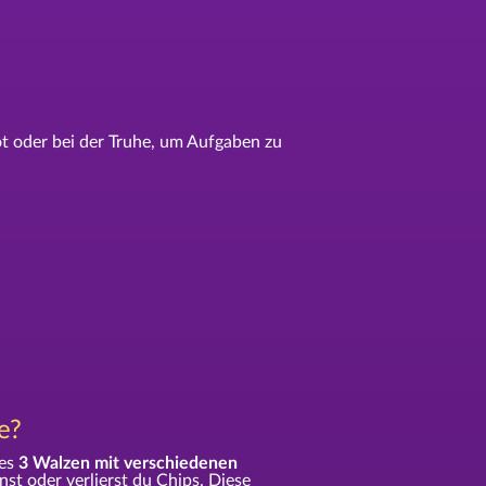
ot oder bei der Truhe, um Aufgaben zu
e?
 es
3 Walzen mit verschiedenen
st oder verlierst du Chips. Diese