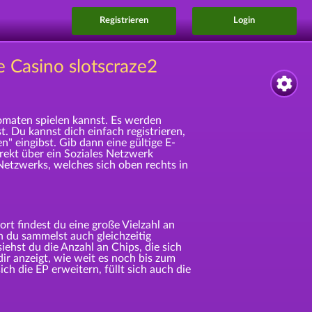
Registrieren
Login
e Casino slotscraze2
tomaten spielen kannst. Es werden
. Du kannst dich einfach registrieren,
 eingibst. Gib dann eine gültige E-
rekt über ein Soziales Netzwerk
 Netzwerks, welches sich oben rechts in
rt findest du eine große Vielzahl an
 du sammelst auch gleichzeitig
iehst du die Anzahl an Chips, die sich
dir anzeigt, wie weit es noch bis zum
ich die EP erweitern, füllt sich auch die