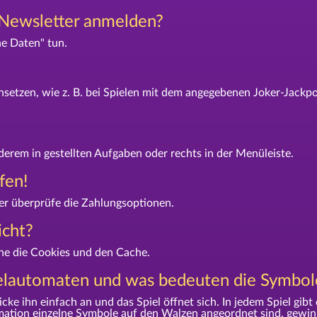
 Newsletter anmelden?
e Daten" tun.
einsetzen, wie z. B. bei Spielen mit dem angegebenen Joker-Jackp
derem in gestellten Aufgaben oder rechts in der Menüleiste.
fen!
der überprüfe die Zahlungsoptionen.
icht?
che die Cookies und den Cache.
ielautomaten und was bedeuten die Symbol
cke ihn einfach an und das Spiel öffnet sich. In jedem Spiel gibt
mation einzelne Symbole auf den Walzen angeordnet sind, gewinn