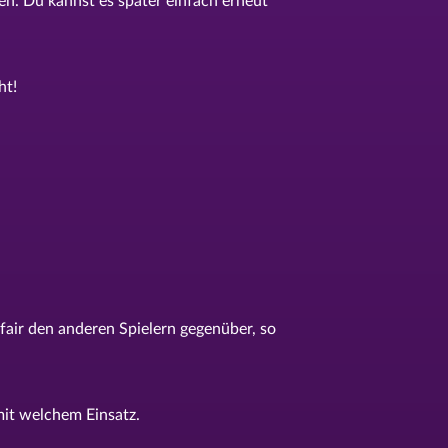
den. Du kannst es später einfach erneut
ht!
fair den anderen Spielern gegenüber, so
mit welchem Einsatz.