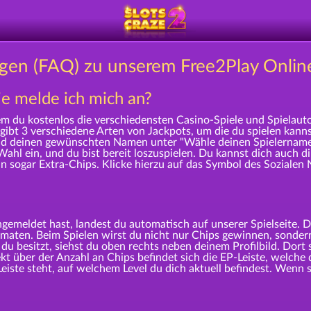
agen (FAQ) zu unserem Free2Play Onlin
ie melde ich mich an?
 dem du kostenlos die verschiedensten Casino-Spiele und Spielau
gibt 3 verschiedene Arten von Jackpots, um die du spielen kannst
nd deinen gewünschten Namen unter "Wähle deinen Spielernamen"
ahl ein, und du bist bereit loszuspielen. Du kannst dich auch di
in sogar Extra-Chips. Klicke hierzu auf das Symbol des Sozialen
emeldet hast, landest du automatisch auf unserer Spielseite. Do
maten. Beim Spielen wirst du nicht nur Chips gewinnen, sondern
du besitzt, siehst du oben rechts neben deinem Profilbild. Dort s
kt über der Anzahl an Chips befindet sich die EP-Leiste, welche 
Leiste steht, auf welchem Level du dich aktuell befindest. Wenn s