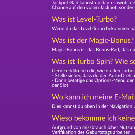
Jackpot-Rad kannst du dann sowohl den
Chance auf den vollen Jackpot, sondern
Was ist Level-Turbo?
Wenn du das Level-Turbo bekommen hast,
Was ist der Magic-Bonus?
Magic-Bonus ist das Bonus-Rad, das du
Was ist Turbo Spin? Wie sc
Gerne erkläre ich dir, wie du den Turbo
- Stelle sicher, dass du den Auto-Dreh 
- Dann betätige das Options-Menü der Slo
der Slot.
Wo kann ich meine E-Mail
Dies kannst du oben in der Navigation
Wieso bekomme ich keine
Aufgrund von missbräuchlicher Nutzung 
Verifikation des Geburtstags arbeiten.