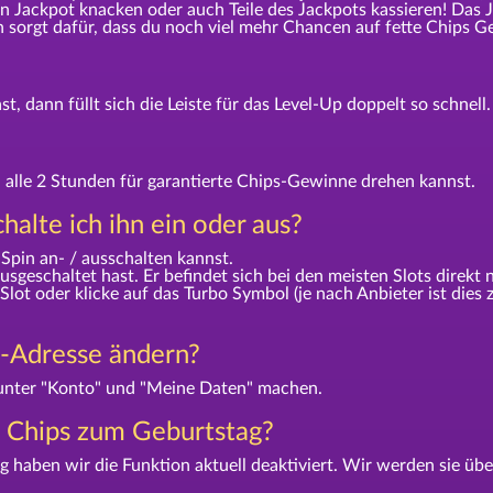
 Jackpot knacken oder auch Teile des Jackpots kassieren! Das J
 sorgt dafür, dass du noch viel mehr Chancen auf fette Chips G
 dann füllt sich die Leiste für das Level-Up doppelt so schnell.
 alle 2 Stunden für garantierte Chips-Gewinne drehen kannst.
halte ich ihn ein oder aus?
-Spin an- / ausschalten kannst.
ausgeschaltet hast. Er befindet sich bei den meisten Slots direk
t oder klicke auf das Turbo Symbol (je nach Anbieter ist dies z. 
-Adresse ändern?
 unter "Konto" und "Meine Daten" machen.
 Chips zum Geburtstag?
haben wir die Funktion aktuell deaktiviert. Wir werden sie über