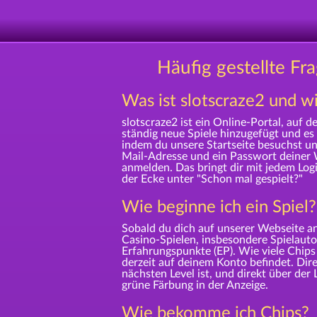
Häufig gestellte Fr
Was ist slotscraze2 und w
slotscraze2 ist ein Online-Portal, auf
ständig neue Spiele hinzugefügt und es 
indem du unsere Startseite besuchst u
Mail-Adresse und ein Passwort deiner W
anmelden. Das bringt dir mit jedem Log
der Ecke unter "Schon mal gespielt?"
Wie beginne ich ein Spiel?
Sobald du dich auf unserer Webseite ang
Casino-Spielen, insbesondere Spielauto
Erfahrungspunkte (EP). Wie viele Chips 
derzeit auf deinem Konto befindet. Dire
nächsten Level ist, und direkt über der 
grüne Färbung in der Anzeige.
Wie bekomme ich Chips?