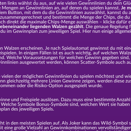
ten links wählst du aus, auf wie vielen Gewinnlinien du dein Gl
e Mengen an Gewinnlinien an, auf denen du spielen kannst.
Je m
dem Button, mit dem du die Gewinnlinien auswählst, kannst du a
n zusammengerechnet und bestimmt die Menge der Chips, die du p
ch direkt die maximale Chips-Menge auswählen – klicke dafür e
nebeneinander liegenden Walzen gezählt
. Die genaue Regelung f
 du im Gewinnplan zum jeweiligen Spiel. Hier nun einige allgeme
en Walzen erscheinen. Je nach Spielautomat gewinnst du mit ein
pielen. In einigen Fällen ist es auch wichtig, auf welchen Walze
d. Welche Voraussetzungen für welchen Gewinn gegeben sind, fin
innlinien ausgewertet werden, können Scatter-Symbole auch a
 vielen der möglichen Gewinnlinien du spielen möchtest und wie 
enn gleichzeitig mehrere Linien Gewinne zeigen, werden diese 
nommen oder die Risiko-Option ausgespielt wurde.
ne und Freispiele auslösen. Dazu muss eine bestimmte Anzahl 
 Welche Symbole Bonus-Symbole sind, welchen Wert sie haben 
plan des jeweiligen Spiels.
ht in den meisten Spielen auf. Als Joker kann das Wild-Symbol s
t eine große Vielzahl an Gewinnkombinationen vervollständigen.