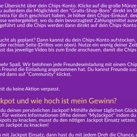
ine Übersicht über dein Chips-Konto. Klicke auf die große Münz
du außerdem die Möglichkeit den "Gratis-Shop-Bons" direkt im 
 extra für dich geschnürt haben. Je höher dein Chips-Einkauf, d
Kasse weitergeleitet, wo du dein bevorzugtest Zahlungsmittel aus
geführt und die Chips werden dann direkt auf dein Chips-Konto 
ucht als geplant? Dann kannst du dein Chips-Konto aufstocken, 
der rechten Seite (Drittes von oben). Nutze ein wenig deiner Zei
st das jeweilige Video bis zum Ende anschauen, damit die Chip
mehr Spaß. Wir belohnen jede Freundeseinladung mit einem Chip
n Freund die Einladung angenommen hat. Du kannst Freunde suc
und dann auf "Community" klickst.
it du keine Aktion verpasst.
ckpot und wie hoch ist mein Gewinn?
 du deinen persönlichen Jackpot! Mithilfe deiner täglichen Glü
n. Für weitere Informationen öffne deinen "MyJackpot" indem 
ckpots zu knacken, musst du den nötigen Jackpot Einsatz setzen.
en Jackpot zu knacken!
 mit Jackpot Einsatz, dann hast du mit jedem Dreh die Chance, 