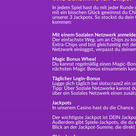
In jedem Spiel hast du mit jeder Runde
mit ein bisschen Glück gewinnst du Ch
unserer 3 Jackpots. So stockst du dei
kommen:
Mit einem Sozialen Netzwerk anmeld
Der einfachste Weg, um an Chips zu kom
Extra-Chips und bist gleichzeitig mit 
Netzwerk einloggst, verpasst du deinem
Magic Bonus Wheel
Du kannst regelmäßig einen Magic-Bonu
nächsten Magic Bonus einsammeln kanns
Täglicher Login-Bonus
Logge dich täglich bei slotscraze2 ein 
Tipp: Über Soziale Netzwerke kannst d
über ein Soziales Netzwerk einen zusät
Jackpots
In unserem Casino hast du die Chance
Der wichtigste Jackpot ist DEIN Jackpo
Außerdem gibt Spiele-Jackpots, die du 
Blick an der Jackpot-Summe, die direkt a