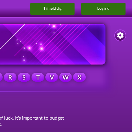
Tilmeld dig
Log ind
R
S
T
V
W
X
f luck. It's important to budget
t.