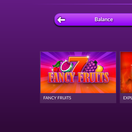
Balance
FANCY FRUITS
EXP