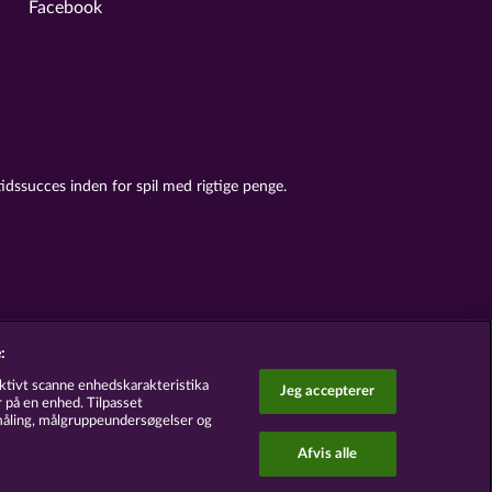
Facebook
idssucces inden for spil med rigtige penge.
:
ktivt scanne enhedskarakteristika
Jeg accepterer
r på en enhed. Tilpasset
måling, målgruppeundersøgelser og
Afvis alle