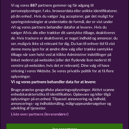
THE GUARDIAN GOD: HEIMDALL'S HORN
PHANTOMS MIRROR
Vi og vores
887
partnere gemmer og får adgang til
personoplysninger, f.eks. browserdata eller unikke identifikatorer,
på din enhed . Hvis du vælger Jeg accepterer, gør det muligt for
sporingsteknologier at understøtte de formål, der er vist under
»Vi og vores partnere behandler datafor at levere«. Hvis du
vælger Afvis alle eller trækker dit samtykke tilbage, deaktiveres
de. Hvis trackere er deaktiveret, er noget indhold og annoncer, du
ser, muligvis ikke så relevant for dig. Du kan til enhver tid få vist
VALKYRIES - THE NIBELUNG LEGENDS
DRAGONHEART THE NIBELUNG LEGENDS
denne menu igen for at ændre dine valg eller trække samtykke
tilbage når som helst ved at klikke Administrer indstillinger på
linket nederst på websiden [eller det flydende ikon nederst til
Vilkår og betingelser
Datasikkerhed
venstre på websiden, hvis det er relevant]. Dine valg vil have
virkning i vores Website. Se vores privatliv politik for at få flere
oplysninger.
Kontakt
Virksomhed
FAQ
Facebook
Vi og vores partnere behandler data for at levere:
Indsend anmodning om tilbagetrækning
Bruge præcise geografiske placeringsoplysninger. Aktivt scanne
enhedskarakteristika til identifikation. Opbevare og/eller tilgå
oplysninger på en enhed. Tilpasset annoncering og indhold,
annoncerings- og indholdsmåling, målgruppeundersøgelser og
udvikling af tjenester.
Liste over partnere (leverandører)
Sociale kasinospil har udelukkende et
underholdningsformål og har absolut ingen