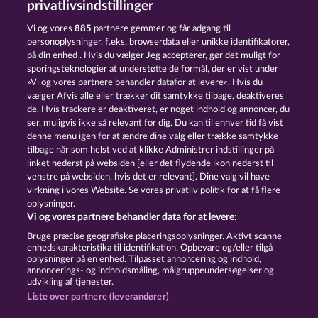
privatlivsindstillinger
MIGHTY DRAGON
VALKYRIES - THE NIBELUNG LEGENDS
Vi og vores
885
partnere gemmer og får adgang til
personoplysninger, f.eks. browserdata eller unikke identifikatorer,
på din enhed . Hvis du vælger Jeg accepterer, gør det muligt for
sporingsteknologier at understøtte de formål, der er vist under
»Vi og vores partnere behandler datafor at levere«. Hvis du
vælger Afvis alle eller trækker dit samtykke tilbage, deaktiveres
de. Hvis trackere er deaktiveret, er noget indhold og annoncer, du
ser, muligvis ikke så relevant for dig. Du kan til enhver tid få vist
THE GUARDIAN GOD: HEIMDALL'S HORN
MYSTIC FORCE
denne menu igen for at ændre dine valg eller trække samtykke
tilbage når som helst ved at klikke Administrer indstillinger på
linket nederst på websiden [eller det flydende ikon nederst til
Vilkår og betingelser
Datasikkerhed
venstre på websiden, hvis det er relevant]. Dine valg vil have
virkning i vores Website. Se vores privatliv politik for at få flere
oplysninger.
Kontakt
Virksomhed
FAQ
Facebook
Vi og vores partnere behandler data for at levere:
Indsend anmodning om tilbagetrækning
Bruge præcise geografiske placeringsoplysninger. Aktivt scanne
enhedskarakteristika til identifikation. Opbevare og/eller tilgå
oplysninger på en enhed. Tilpasset annoncering og indhold,
annoncerings- og indholdsmåling, målgruppeundersøgelser og
udvikling af tjenester.
Liste over partnere (leverandører)