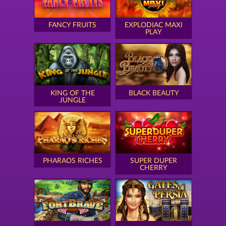
FANCY FRUITS
EXPLODIAC MAXI
PLAY
KING OF THE
BLACK BEAUTY
JUNGLE
PHARAOS RICHES
SUPER DUPER
CHERRY