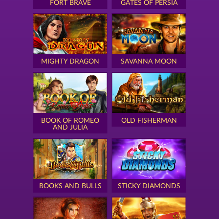
FORT BRAVE
GATES OF PERSIA
MIGHTY DRAGON
SAVANNA MOON
BOOK OF ROMEO
OLD FISHERMAN
AND JULIA
BOOKS AND BULLS
STICKY DIAMONDS