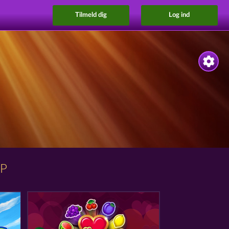
Tilmeld dig
Log ind
P