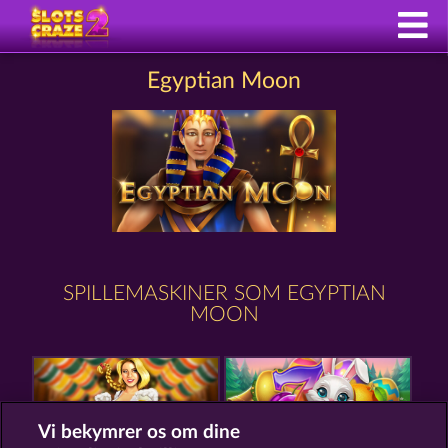
Egyptian Moon
SPILLEMASKINER SOM EGYPTIAN
MOON
Vi bekymrer os om dine